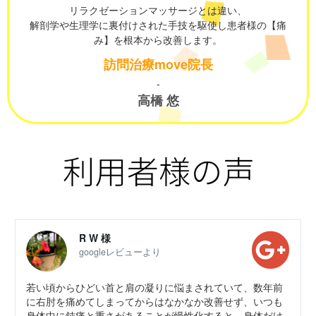
リラクゼーションマッサージとは違い、
解剖学や生理学に裏付けされた手技を駆使し患者様の【痛
み】を根本から改善します。
訪問治療move院長
-
高橋 悠
R W 様
googleレビューより
若い頃からひどい首と肩の凝りに悩まされていて、数年前
に右肘を痛めてしまってからはなかなか改善せず、いつも
身体中に鈍痛と重さがあることが慢性化すると、身体だけ