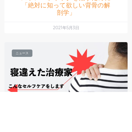
「絶対に知って欲しい背骨の解
剖学」
2021年5月3日
ニュース
治療家が「寝違え」たらどうす
るの！？寝違えに効くセルフケ
アを公開します。